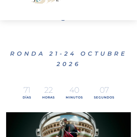
XLII Congreso Nacional
De Cirugía Taurina
RONDA 21-24 OCTUBRE
NORMAS DE COMUNICACIONES
BECAS Y AYUDAS AL CONGRESO
2026
71
22
40
07
DÍAS
HORAS
MINUTOS
SEGUNDOS